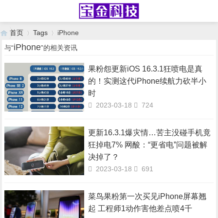
首页
Tags
iPhone
iPhone
与“
”的相关资讯
果粉怨更新iOS 16.3.1狂喷电是真
›
›
的！实测这代iPhone续航力砍半小
时
2023-03-18
724
更新16.3.1爆灾情…苦主没碰手机竟
狂掉电7% 网酸：“更省电”问题被解
决掉了？
2023-03-18
691
菜鸟果粉第一次买见iPhone屏幕翘
起 工程师1动作害他差点喷4千