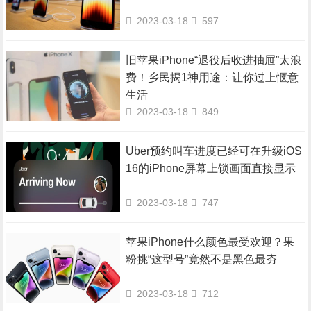
2023-03-18
597
旧苹果iPhone“退役后收进抽屉”太浪
费！乡民揭1神用途：让你过上惬意
生活
2023-03-18
849
Uber预约叫车进度已经可在升级iOS
16的iPhone屏幕上锁画面直接显示
2023-03-18
747
苹果iPhone什么颜色最受欢迎？果
粉挑“这型号”竟然不是黑色最夯
2023-03-18
712