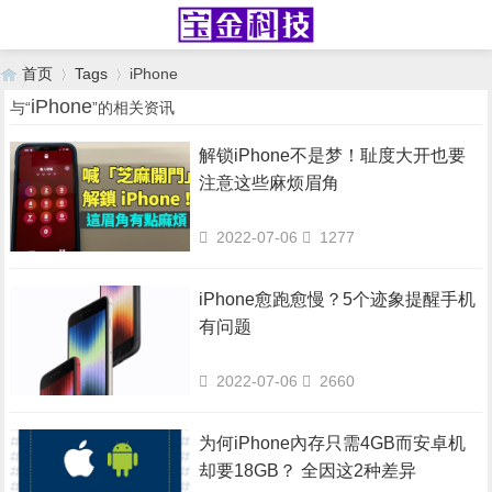
首页
Tags
iPhone
iPhone
与“
”的相关资讯
解锁iPhone不是梦！耻度大开也要
›
›
注意这些麻烦眉角
2022-07-06
1277
iPhone愈跑愈慢？5个迹象提醒手机
有问题
2022-07-06
2660
为何iPhone內存只需4GB而安卓机
却要18GB？ 全因这2种差异