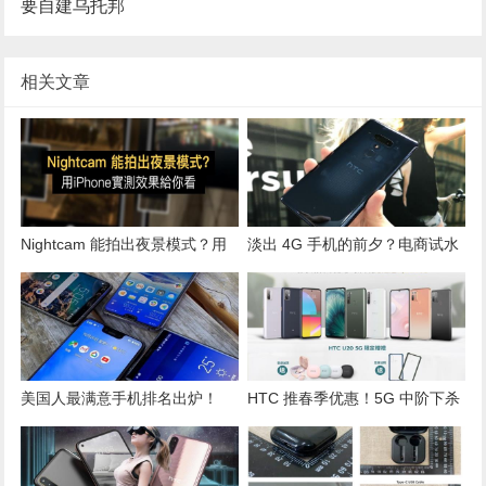
要自建乌托邦
相关文章
Nightcam 能拍出夜景模式？用
淡出 4G 手机的前夕？电商试水
iPhone 实测效果给你看
HTC“双11”推高阶机 1.2 万有找
美国人最满意手机排名出炉！
HTC 推春季优惠！5G 中阶下杀
iPhone 13 全落榜、HTC U12+
5,000 元
反榜上有名