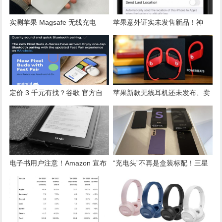
实测苹果 Magsafe 无线充电
苹果意外证实未发售新品！神
器！搭配 iPhone 12 小心有“烙
秘“蓝牙小物”真名首度公开
印”
定价 3 千元有找？谷歌 官方自
苹果新款无线耳机还未发布、卖
曝有新款平价耳机
场已偷跑开卖！售价曝光竟比前
代便宜
电子书用户注意！Amazon 宣布
“充电头”不再是盒装标配！三星
不再支援 5 款旧机
暗示平价手机亦会跟进