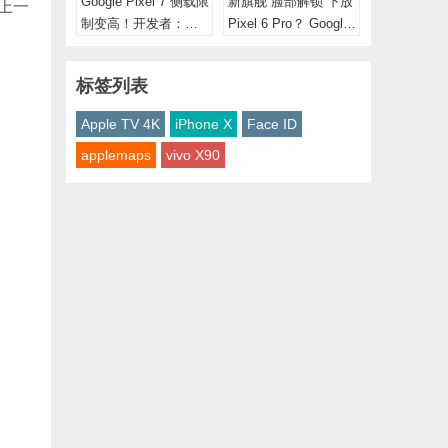
Google Pixel 7 侧载限
新旗舰“脸部解锁”下放
上一
制变高！开发者：搭
Pixel 6 Pro？ Google
纯64位元系统
回应了
标签列表
Apple TV 4K
iPhone X
Face ID
applemaps
vivo X90