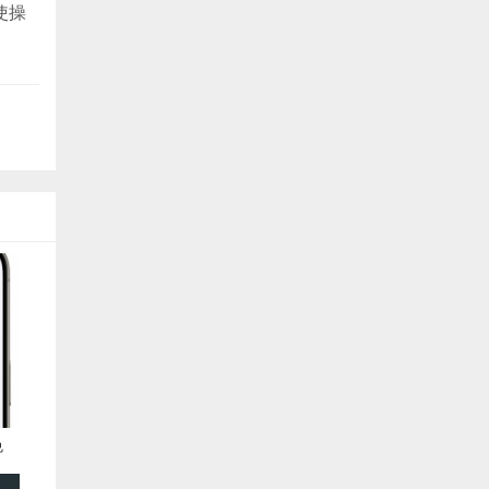
使操
免
提