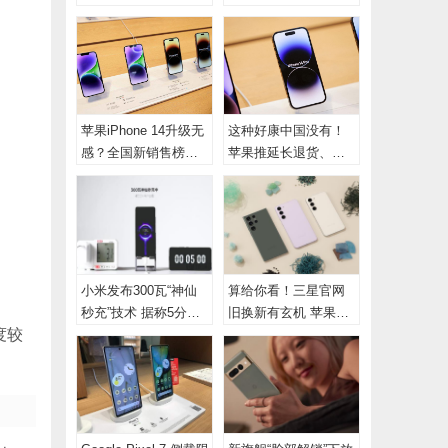
示技术添新亮点
款“不降反升”、这款跳
水1300最惨
苹果iPhone 14升级无
这种好康中国没有！
感？全国新销售榜揭
苹果推延长退货、
晓 照样卖赢安卓
iPhone可买78天再退
小米发布300瓦“神仙
算给你看！三星官网
秒充”技术 据称5分钟
旧换新有玄机 苹果
度较
充满电
iPhone可换购更多钱
买Galaxy S23