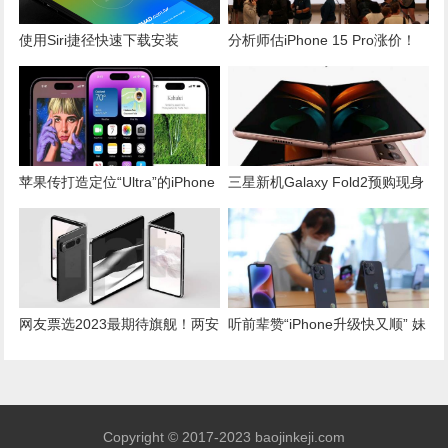
使用Siri捷径快速下载安装
分析师估iPhone 15 Pro涨价！
Chimera越狱工具指南
连六代冻涨后撑不住了
苹果传打造定位“Ultra”的iPhone
三星新机Galaxy Fold2预购现身
但要等到这一年才会出
官网？售价有望下降
网友票选2023最期待旗舰！两安
听前辈赞“iPhone升级快又顺” 妹
卓品牌打败苹果iPhone 15
子乖乖更新都出事：下次还信
吗？
Copyright © 2017-2023 baojinkeji.com