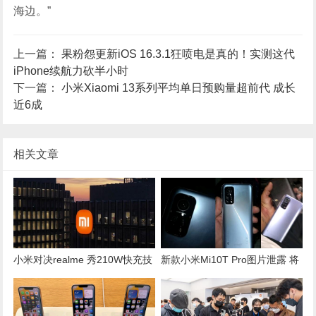
海边。”
上一篇：
果粉怨更新iOS 16.3.1狂喷电是真的！实测这代
iPhone续航力砍半小时
下一篇：
小米Xiaomi 13系列平均单日预购量超前代 成长
近6成
相关文章
小米对决realme 秀210W快充技
新款小米Mi10T Pro图片泄露 将
术…9分30秒可充饱手机电量
配备1.08亿像素摄像头