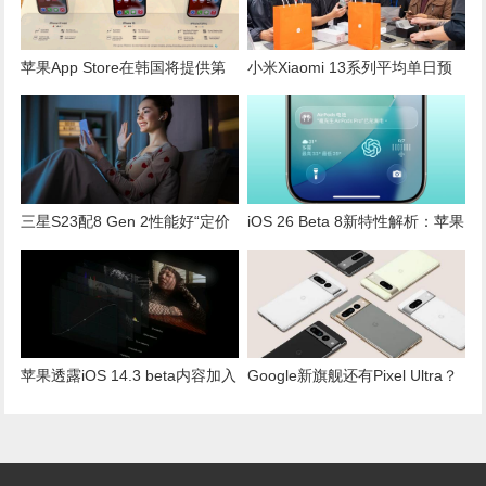
苹果App Store在韩国将提供第
小米Xiaomi 13系列平均单日预
三方支付选项成全球首例
购量超前代 成长近6成
三星S23配8 Gen 2性能好“定价
iOS 26 Beta 8新特性解析：苹果
与iPhone平起平坐”却挨骂 内行
预示正式版即将发布
人曝4点残酷事实
苹果透露iOS 14.3 beta内容加入
Google新旗舰还有Pixel Ultra？
ProRAW拍摄格式
爆料：采1吋感光元