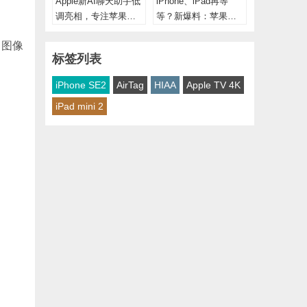
Apple新AI聊天助手低
iPhone、iPad再等
调亮相，专注苹果产
等？新爆料：苹果首
品咨询与销售支持
款先推折叠笔记本电
、图像
脑
标签列表
iPhone SE2
AirTag
HIAA
Apple TV 4K
iPad mini 2