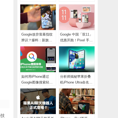
管理芯片 延长待机时
计：效能更胜
间
Google放弃萤幕指纹
Google 中国「双11」
辨识？爆料：新旗舰
优惠开跑！Pixel 手机
改用侧边解锁
大降7千元
如何用iPhone通过
分析师揭秘苹果折叠
Google图像搜索轻松
机iPhone Ultra命名与
找到图片？
两种混合金属设计方
案
5技