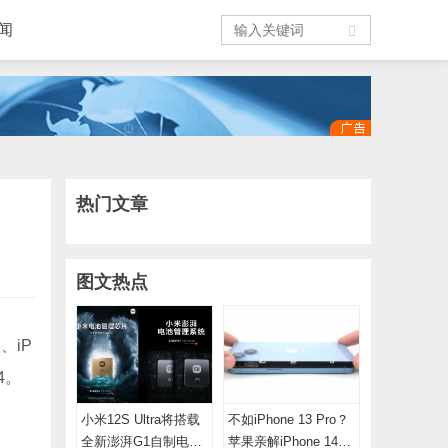
闻
热门文章
图文热点
、iP
4。
小米12S Ultra将搭载
不如iPhone 13 Pro？
全新澎湃G1自制电池
苹果亲解iPhone 14设