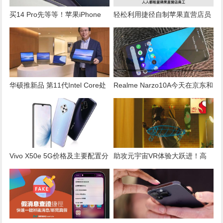
买14 Pro先等等！苹果iPhone
轻松利用捷径自制苹果直营店员
15 Pro多加这技术 与平价版差异
工Memoji名牌的完整攻略
化更大
华硕推新品 第11代Intel Core处
Realme Narzo10A今天在京东和
理器个人电脑
天猫商城正式发售
Vivo X50e 5G价格及主要配置分
助攻元宇宙VR体验大跃进！高
析
通发布 Snapdragon XR2+ Gen
1