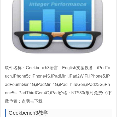
软件名称：Geekbench3语言：English支援设备：iPodTo
uch,iPhone5c,iPhone4S,iPadMini,iPad2WiFI,iPhone5,iP
adFourthGen4G,iPadMini4G,iPadThirdGen,iPad23G,iPh
one5s,iPadThirdGen4G,iPad价格：NT$30(限时免费中)下
载位置：点我去下载
Geekbench3教学