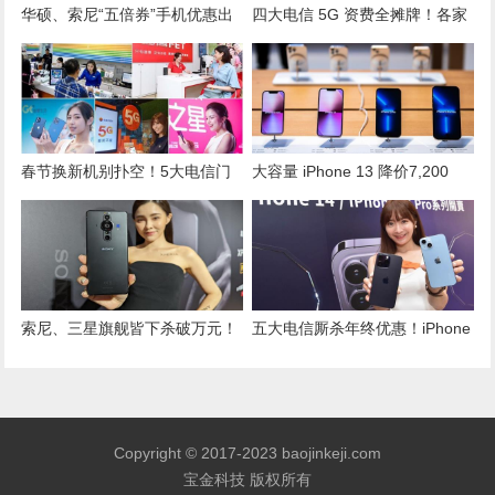
华硕、索尼“五倍券”手机优惠出
四大电信 5G 资费全摊牌！各家
炉！旗舰最高加码 3,000 元
入门价、吃到饱 2 张图比一比
春节换新机别扑空！5大电信门
大容量 iPhone 13 降价7,200
市过年营业时间懒人包一次看
元！苹果经销通路祭限时限量优
惠
索尼、三星旗舰皆下杀破万元！
五大电信厮杀年终优惠！iPhone
5 月手机“降价排行榜”出炉
14免费小升大 买手机送家电
Copyright © 2017-2023 baojinkeji.com
宝金科技 版权所有