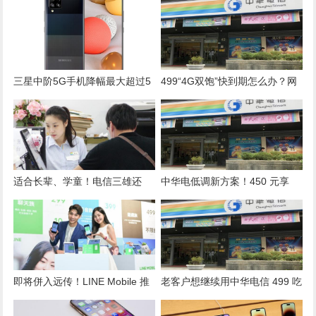
三星中阶5G手机降幅最大超过5
499“4G双饱”快到期怎么办？网
千！通路商祭5款夯机优惠助攻
推荐四项接替方案
升级5G
适合长辈、学童！电信三雄还
中华电低调新方案！450 元享
有“99元”入门资费可办
4G 吃到饱
即将併入远传！LINE Mobile 推
老客户想继续用中华电信 499 吃
最后一次感恩季优惠
到饱？用这招能直接线上续约！