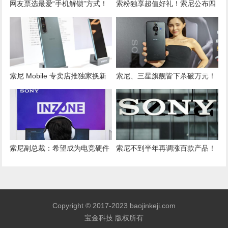
网友票选最爱“手机解锁”方式！
索粉独享超值好礼！索尼公布四
索尼、华硕设计最被青睐
款 Xperia手机新年限定优惠方案
索尼 Mobile 专卖店推独家换新
索尼、三星旗舰皆下杀破万元！
机限定活动！Xperia全系列最新
5 月手机“降价排行榜”出炉
优惠方案
索尼副总裁：希望成为电竞硬件
索尼不到半年再调涨百款产品！
界的Nike
日官方声明“这原因”撑不住
Copyright © 2017-2023 baojinkeji.com
宝金科技 版权所有