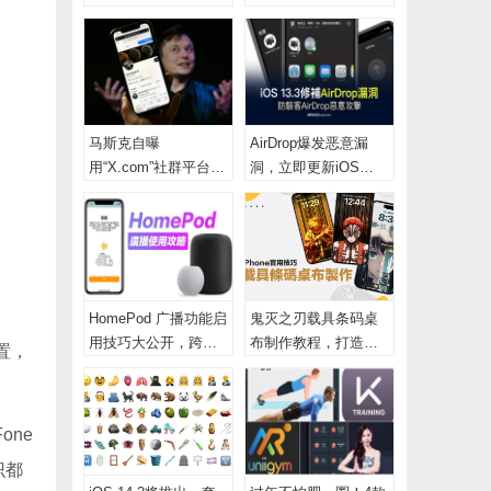
WiFi替新旧iPhone转
数折抵消费“有感”升级
移资料
马斯克自曝
AirDrop爆发恶意漏
用“X.com”社群平台取
洞，立即更新iOS
代推特！网友看到全
13.3 即可防止遭受攻
想歪
击
HomePod 广播功能启
鬼灭之刃载具条码桌
用技巧大公开，跨设
布制作教程，打造个
置，
备传音讯超方便
性化动漫锁定画面技
巧分享
one
识都