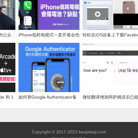
议的公众
iPhone低耗电模式一直开着会伤
轻松在iOS设备上下载Facebo
回应
电池？全面了解省电模式缺点
高清视频，操作简便、画质
de 和 1
如何替Google Authenticator备
微软翻译增加阿萨姆语后已
份和转移，换手机转移不再痛苦
翻译12种印度方言
Copyright © 2017-2023 baojinkeji.com