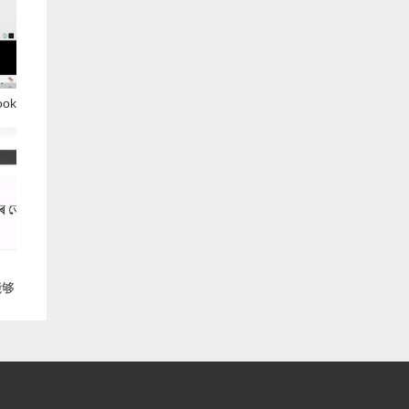
ok
优异
能够