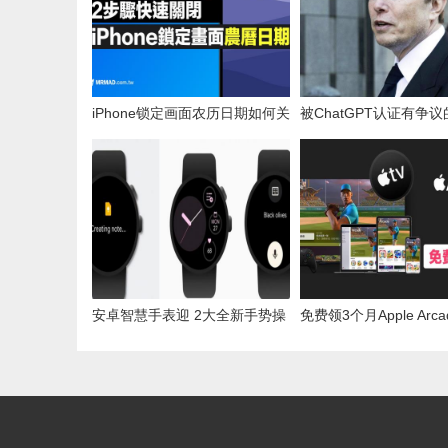
iPhone锁定画面农历日期如何关
被ChatGPT认证有争
闭？用2步骤快速关闭
人物！马斯克用“2符号”
安卓智慧手表迎 2大全新手势操
免费领3个月Apple Arca
控功能！Google 释出WearOS
年Apple TV+ 技巧方法
更新版本