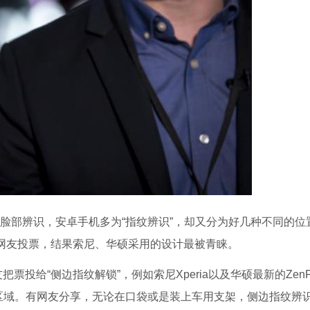
D脸部辨识，安卓手机多为“指纹辨识”，却又分为好几种不同的位
》邀请网友投票，结果索尼、华硕采用的设计最被青睐。
把票投给“侧边指纹解锁”，例如索尼Xperia以及华硕最新的ZenF
区域。有网友分享，无论在口袋或是装上车用支架，侧边指纹辨