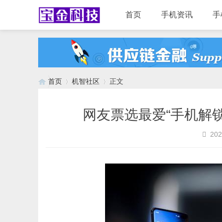
首页
手机资讯
手
首页
机智社区
正文
网友票选最爱“手机解
›
›
202