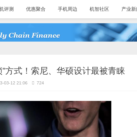
机评测
优惠聚合
手机周边
机智社区
产业新
锁”方式！索尼、华硕设计最被青睐
3-03-12 21:06
724