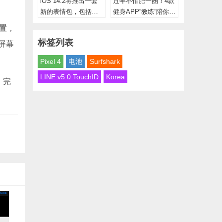
iOS 14.2将推出一套
过年不怕肥一圈！4款
新的表情包，包括跨
健身APP“教练”陪你运
性别标志、
动甩肉大作战
位置，
标签列表
屏幕
Pixel 4
电池
Surfshark
LINE v5.0 TouchID
Korea
，完