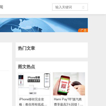
闻
热门文章
图文热点
iPhone移转完全攻
Hami Pay“哔”缴汽燃
略：教你用有线或
费享最高3％回馈！点