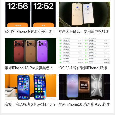
热销推业绩增长
用技巧提升iPhoneAI写作与校对
能力
如何将iPhone闹钟滑动停止改为
苹果客服确认：使用放电锅加速
传统按钮操作
iPhone换机资料传输并不必要
苹果iPhone 18 Pro放弃黑色：
iOS 26.1能否缓解iPhone 17爆
三款全新配色提前曝光详情
Ping问题？实测揭示真相
实测：液态玻璃保护层对iPhone
苹果 iPhone18 系列受 A20 芯片
续航的真实影响分析
影响售价或上涨