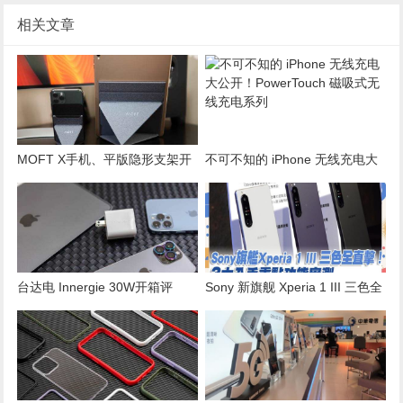
相关文章
MOFT X手机、平版隐形支架开
不可不知的 iPhone 无线充电大
箱：轻薄怎么摆都可以立在桌面
公开！PowerTouch 磁吸式无线
上
充电系列
台达电 Innergie 30W开箱评
Sony 新旗舰 Xperia 1 III 三色全
测，迷你双USB-C快充设计
直击！3 大入手重点功能实测