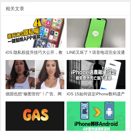
相关文章
iOS 隐私权提升技巧大公开，教
LINE又坏了？语音电话完全没通
你一键关闭 iPhone App 追踪功
知 苦主全崩溃：被女友骂死
能
德国也想“修图管控”！广告、网
iOS 15如何设定iPhone数码遗产
红需注明是否开美颜
联系人？在世前两步骤快速搞定