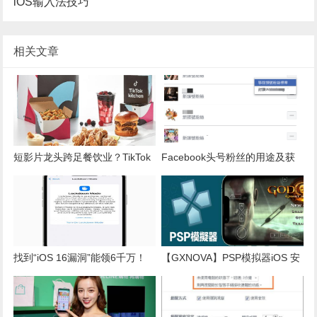
iOS输入法技巧
相关文章
短影片龙头跨足餐饮业？TikTok
Facebook头号粉丝的用途及获
“网红美食外卖”新服务明年上线
取头号粉丝徽章的详细方法
找到“iOS 16漏洞”能领6千万！
【GXNOVA】PSP模拟器iOS 安
黑客天才喊话“我来”
装技巧教学，免JB秒变掌上型游
戏