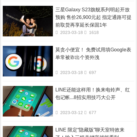
三星Galaxy S23旗舰系列明起开放
预购 售价26,900元起 指定通路可提
前取货再享延长保固1年
2023-03-18
1618
莫贪小便宜！ 免费试用填Google表
单常被诈出个资外洩
2023-03-18
697
LINE还能这样用！换来电铃声、红
包记帐...8招实用技巧大公开
2023-03-12
677
LINE 限定“隐藏版”聊天室特效来