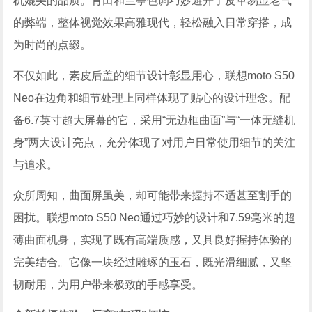
机媲美的品质。青田和兰亭色调巧妙避开了皮革易显老气
的弊端，整体视觉效果高雅现代，轻松融入日常穿搭，成
为时尚的点缀。
不仅如此，素皮后盖的细节设计彰显用心，联想moto S50
Neo在边角和细节处理上同样体现了贴心的设计理念。配
备6.7英寸超大屏幕的它，采用“无边框曲面”与“一体无缝机
身”两大设计亮点，充分体现了对用户日常使用细节的关注
与追求。
众所周知，曲面屏虽美，却可能带来握持不适甚至割手的
困扰。联想moto S50 Neo通过巧妙的设计和7.59毫米的超
薄曲面机身，实现了既有高端质感，又具良好握持体验的
完美结合。它像一块经过雕琢的玉石，既光滑细腻，又坚
韧耐用，为用户带来极致的手感享受。