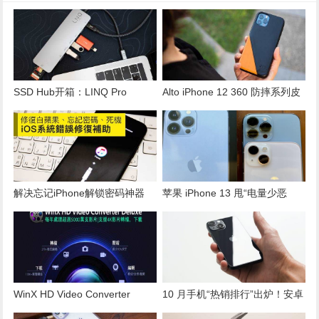
SSD Hub开箱：LINQ Pro
Alto iPhone 12 360 防摔系列皮
Studio 9合1集线器高速创作工作
革保护壳开箱！质感功能更胜原
必备神器
厂
解决忘记iPhone解锁密码神器
苹果 iPhone 13 甩“电量少恶
Fixppo，排除卡白苹果、iTunes
名”！评测：续航为目前旗舰机
恢复模式
最佳
WinX HD Video Converter
10 月手机“热销排行”出炉！安卓
Deluxe圣诞限时半价，影音转
仅一新机赢过 iPhone 13 Pro