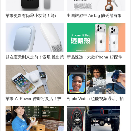
苹果更新有隐藏小功能！能让
出国旅游带 AirTag 防丢器有限
iPhone 为电视“自动调色”
制！iPhone 精确寻找功能这16
国不能用
赶在夏天到来之前！索尼 推出第
新品速递：六款iPhone 17配件
二代随身冷气
挂绳与保护壳的特色与差异
苹果 AirPower 传即将复活！技
Apple Watch 也能视频通话、拍
术关键在于引入 iPhone 芯片
照录影了！配件商推“双镜头”防
水表带