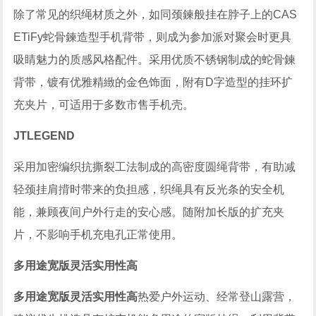
除了常见的织绳材质之外，如同颈鍊般挂在脖子上的CAS
ETiFy蛇骨鍊造型手机背带，则成为参加派对聚会时更具
吸睛魅力的质感风格配件。采用优质不锈钢制成的蛇骨鍊
背带，镀有优雅精緻的金色饰面，附有D字造型的挂环扩
充夹片，可适用于多数市售手机壳。
JTLEGEND
采用加密编织抗撕裂工法制成的高密度圆绳背带，有助减
轻颈挂肩揹时带来的负担感，织绳具有反光条的安全机
能，兼顾夜间户外行走的安心感。随附加长版的扩充夹
片，不影响手机充电孔正常使用。
多用途宽版灵活实用性高
多用途宽版灵活实用性高
热爱户外运动、经常登山露营，