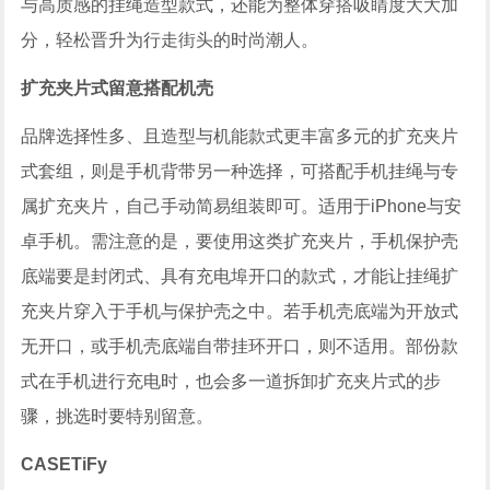
与高质感的挂绳造型款式，还能为整体穿搭吸睛度大大加
分，轻松晋升为行走街头的时尚潮人。
扩充夹片式留意搭配机壳
品牌选择性多、且造型与机能款式更丰富多元的扩充夹片
式套组，则是手机背带另一种选择，可搭配手机挂绳与专
属扩充夹片，自己手动简易组装即可。适用于iPhone与安
卓手机。需注意的是，要使用这类扩充夹片，手机保护壳
底端要是封闭式、具有充电埠开口的款式，才能让挂绳扩
充夹片穿入于手机与保护壳之中。若手机壳底端为开放式
无开口，或手机壳底端自带挂环开口，则不适用。部份款
式在手机进行充电时，也会多一道拆卸扩充夹片式的步
骤，挑选时要特别留意。
CASETiFy