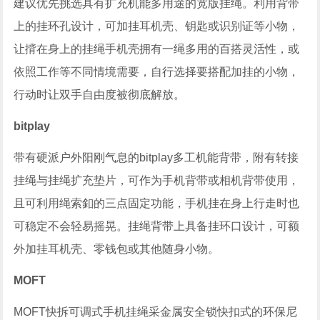
建议优先挑选具有扩充机能多用途的宽版挂绳。利用背带
上的挂环孔设计，可加挂耳机壳、钥匙或识别证等小物，
让揹在身上的挂绳手机壳拥有一绳多用的百搭灵活性，或
依照工作等不同情境需要，自行选择要搭配加挂的小物，
行动时让双手自由度被彻底解放。
bitplay
带有硬派户外阳刚气息的bitplay多工机能背带，附有转接
挂绳与挂绳扩充垫片，可作为手机背带或相机背带使用，
且可利用绳索釦的三点固定功能，手机挂在身上行走时也
可稳定不会轻易摇晃。挂绳背带上具备挂环口设计，可额
外加挂耳机壳、零钱包或其他随身小物。
MOFT
MOFT快拆可调式手机挂绳采金属安全锁快扣式的环保尼