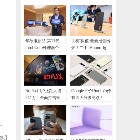
现胜安卓
在开发中
华硕推新品 第11代
手机“保值”最新报告出
Intel Core处理器个人
炉！二手 iPhone 超
电脑
夯、HTC 惨遭垫底
Netflix用户止跌大增
Google平价Pixel 7a传
241万！全面打击寄生
有四大升级亮点！外
帐号「这时间」上路
媒：导入旗舰相机
”。
说明