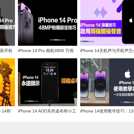
重新开机
iPhone 14 Pro 相机4800 万画
iPhone 14关机声与开机声怎
素怎么开？设定与拍摄技巧全面
开？教你一键启用方法与解
看
用
 14和
iPhone 14 AOD关闭桌布和小工
iPhone 14使用教学技巧：1
误判
具技巧，用iOS16.2永远显示搞
实用iPhone 14 Pro 设定全
定
解