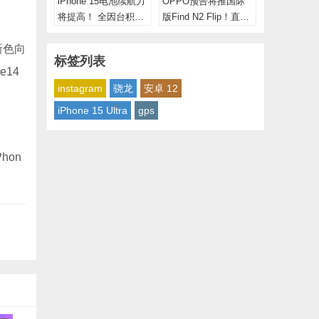
iPhone 15电池续航力
OPPO预告将推国际
将提高！ 全因台积电
版Find N2 Flip！直向
这技术
凹折、未采用最新处
理器
新色向
标签列表
e14
instagram
骁龙
安卓 12
iPhone 15 Ultra
gps
hon