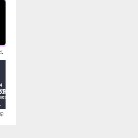
么
释作
3招
面了