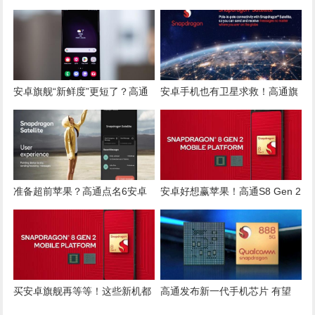
能启用卫星通讯服务
积电3纳米太贵 高通联发科还
在观望
安卓旗舰“新鲜度”更短了？高通
安卓手机也有卫星求救！高通旗
下一代S8 Gen 3传提早发布
舰下半年推出
准备超前苹果？高通点名6安卓
安卓好想赢苹果！高通S8 Gen 2
品牌正合作双向卫星通讯手机
跑分洩露仍略逊A16
买安卓旗舰再等等！这些新机都
高通发布新一代手机芯片 有望
将搭高通S8 Gen 2
2021年用于安卓机型