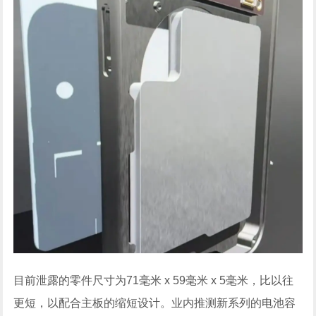
目前泄露的零件尺寸为71毫米 x 59毫米 x 5毫米，比以往
更短，以配合主板的缩短设计。业内推测新系列的电池容