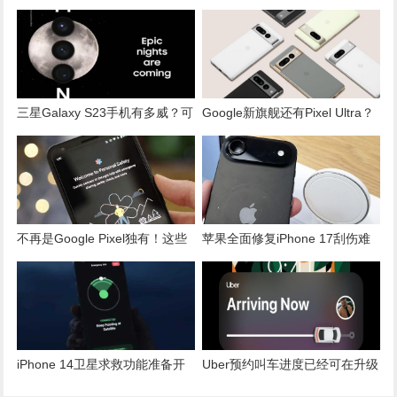
单？！调查结果打脸库克
Apple Pencil？外媒曝 4大「有
感」升级
三星Galaxy S23手机有多威？可
Google新旗舰还有Pixel Ultra？
以拍摄清晰月面影像！
爆料：采1吋感光元件
不再是Google Pixel独有！这些
苹果全面修复iPhone 17刮伤难
安卓手机也将支援“个人安全”
题，镜头边缘掉漆为正常现象
iPhone 14卫星求救功能准备开
Uber预约叫车进度已经可在升级
放！苹果公告「这时间」推出
iOS 16的iPhone屏幕上锁画面直