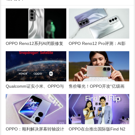
OPPO Reno12系列AI闭眼修复
OPPO Reno12 Pro评测：AI影
技术：影像黑科技的全面突破
像黑科技引领未来拍照新潮流
Qualcomm证实小米、OPPO与
售价曝光！OPPO开攻“亿级画
荣耀将率先采用其卫星网络连接
素”手机市场 Reno 8T于25日登
技术
台亮相
OPPO：顺利解决屏幕转轴设计
OPPO在台推出国际版Find N2