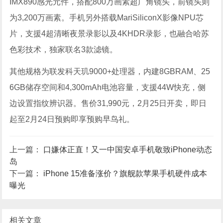
IMX890感光元件，搭配800万画素超广角镜头，前镜头则
为3,200万画素。手机另外搭载MariSiliconX影像NPU芯
片，支援4超清晰夜景录影以及4KHDR录影，也融合哈苏
色彩技术，独家联名3款滤镜。
其他规格为联发科天玑9000+处理器，内建8GBRAM、25
6GB储存空间和4,300mAh电池容量，支援44W快充，侧
边设置指纹辨识器。售价31,990元，2月25日开卖，即日
起至2月24日预购即享预购早鸟礼。
上一篇：
口嫌体正直！又一中国安卓手机敬致iPhone动态
岛
下一篇：
iPhone 15准备涨价？旗舰款苹果手机硬件成本
曝光
相关文章