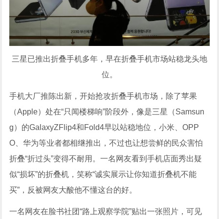
三星已推出折叠手机多年，早在折叠手机市场站稳龙头地
位。
手机大厂推陈出新，开始抢攻折叠手机市场，除了苹果
（Apple）处在“只闻楼梯响”阶段外，像是三星（Samsun
g）的GalaxyZFlip4和Fold4早以站稳地位，小米、OPP
O、华为等业者都相继推出，不过也让想尝鲜的民众害怕
折叠“折过头”变得不耐用。一名网友看到手机店面秀出疑
似“损坏”的折叠机，笑称“诚实展示让你知道折叠机不能
买”，反被网友大酸他不懂这台的好。
一名网友在脸书社团“路上观察学院”贴出一张照片，可见