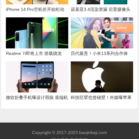
iPhone 14 Pro空机价开始松动
诺基亚3.4渲染泄漏 后置摄像头
了！通讯行：已有微幅降价
模块为圆形
Realme 7i即将上市 搭载骁龙
历代最贵！小米13系列合作徕
662芯片
卡 上市时间、价格公开
微软折叠手机曝设计瑕疵 底端机
科技巨擘也曾碰壁！外媒曝苹果
框无故断裂惹怨
黑历史“7款最失败产品”
Copyright © 2017-2023 baojinkeji.com