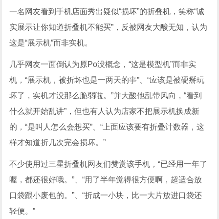
一名网友看到手机店面秀出疑似“损坏”的折叠机，笑称“诚
实展示让你知道折叠机不能买”，反被网友大酸无知，认为
这是“展示机”而非实机。
几乎网友一面倒认为原Po没概念，“这是模型机”而非实
机，“展示机，被折坏也是一两天的事”、“应该是被硬掰玩
坏了，实机才没那么脆弱啦。”并大酸他乱带风向，“看到
什么就开始乱讲”，但也有人认为店家不把展示机换成新
的，“是叫人怎么会想买”、“上面应该要有折叠计数器，这
样才知道折几次完会损坏。”
不少使用过三星折叠机网友们赞赏该手机，“已经用一年了
喔，都还很好哦。”、“用了半年觉得很方便啊，超适合放
口袋跟小废包的。”、“折成一小块，比一大片放进口袋还
轻便。”