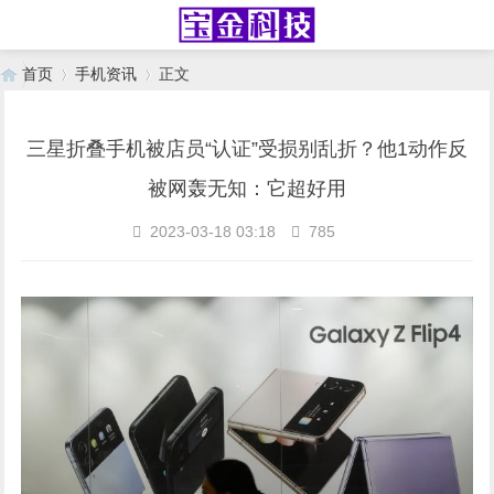
首页
手机资讯
正文
三星折叠手机被店员“认证”受损别乱折？他1动作反
›
›
被网轰无知：它超好用
2023-03-18 03:18
785