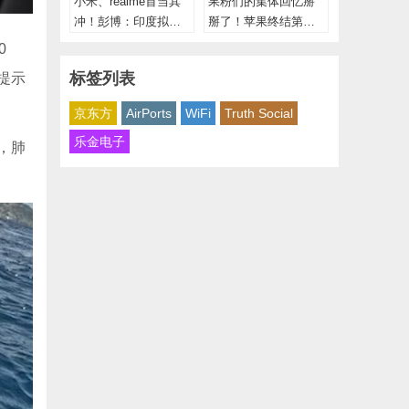
小米、realme首当其
果粉们的集体回忆掰
冲！彭博：印度拟封
掰了！苹果终结第一
杀五千元以下中国低
代“彩色”iPhone 不再
0
价手机
提供维修
标签列表
，提示
京东方
AirPorts
WiFi
Truth Social
乐金电子
，肺