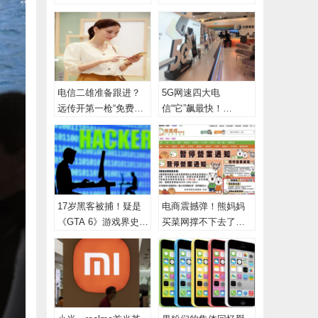
缩减公司规模
WiFi、蓝牙芯片
电信二雄准备跟进？
5G网速四大电
远传开第一枪“免费开
信“它”飙最快！
通VoLTE”
Opensignal 公布最新
测速成绩
17岁黑客被捕！疑是
电商震撼弹！熊妈妈
《GTA 6》游戏界史上
买菜网撑不下去了
最大洩密兇手
证实收摊