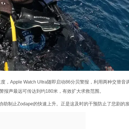
Apple Watch Ultra随即启动86分贝警报，利用两种交替音
警报声最远可传达到约180米，有效扩大求救范围。
助制止Zodape的快速上升。正是这及时的干预防止了悲剧的