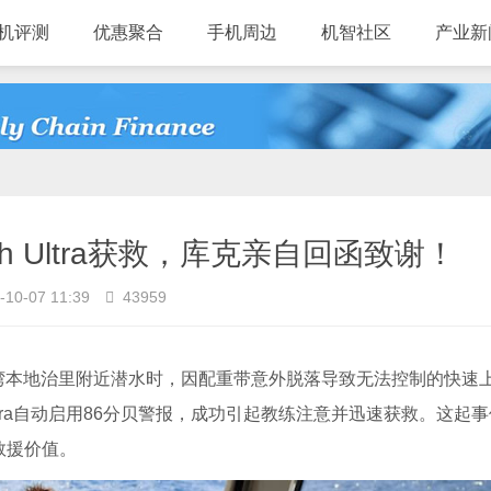
机评测
优惠聚合
手机周边
机智社区
产业新
tch Ultra获救，库克亲自回函致谢！
-10-07 11:39
43959
e在孟加拉湾本地治里附近潜水时，因配重带意外脱落导致无法控制的快速
 Ultra自动启用86分贝警报，成功引起教练注意并迅速获救。这起
的救援价值。