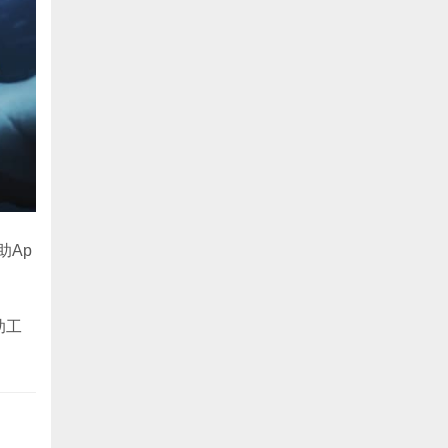
助Ap
助工