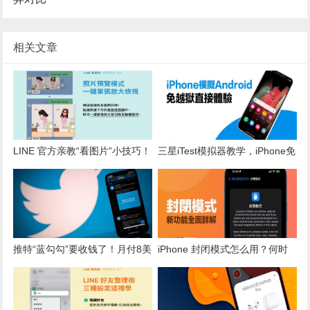
相关文章
LINE 官方亲教“看图片”小技巧！
三星iTest模拟器教学，iPhone免
一键多张照片全放大
越狱就能体验Android系统
推特“蓝勾勾”要收钱了！月付8美
iPhone 封闭模式怎么用？何时
元享3大特权 首波这5国率先上
开？全面详解iOS 16安全设定与
线
用途