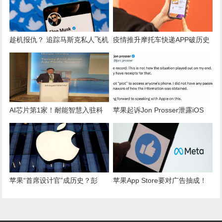
人追过
趁机报仇？ 追踪马斯克私人飞机
疫情推升摩托车快递APP破历史
的推特帐号遭永久停用
纪录！上半年寄送量可盖1千栋
101
AI芯片第1家！耐能智慧入驻科
苹果起诉Jon Prosser泄露iOS
学园区
26机密信息及调查细节侵权行为
苹果“首席设计官”成历史？彭
苹果App Store要对广告抽成！
博：现任去职后不找人接棒
Meta开砲：根本在抢钱