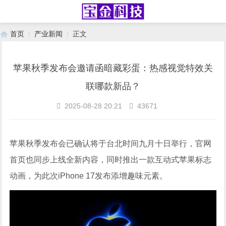
首页
产业新闻
正文
苹果秋季发布会邀请函暗藏彩蛋：热感视觉特效关
›
›
联哪款新品？
2025-08-28 20:21
43671
苹果秋季发布会已确认将于台北时间九月十日举行，官网
首页也同步上线全新内容，同时推出一款互动式苹果标志
动画，为此次iPhone 17发布添增趣味元素。