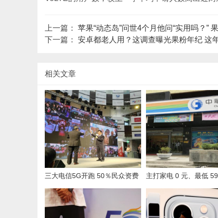
上一篇：
苹果“动态岛”问世4个月他问“实用吗？”
下一篇：
安卓都老人用？这调查曝光果粉年纪 这年
相关文章
三大电信5G开跑 50％民众资费
主打家电 0 元、最低 59
选99元
饱！中华电 / 远传公布 2
母亲节方案