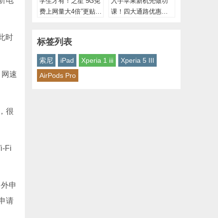
听电
学生才有！之星“5G免
入手苹果新机先做功
费上网量大4倍”更贴近
课！四大通路优惠整
吃到饱了
理“1元买iPhone 13”
此时
标签列表
索尼
iPad
Xperia 1 iii
Xperia 5 III
，网速
AirPods Pro
，很
Fi
另外申
申请