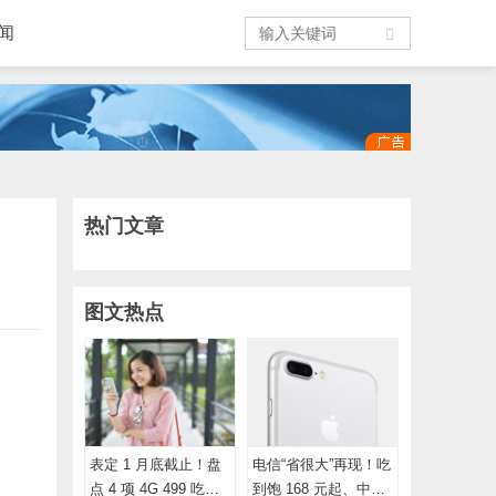
闻
热门文章
图文热点
表定 1 月底截止！盘
电信“省很大”再现！吃
点 4 项 4G 499 吃到
到饱 168 元起、中华