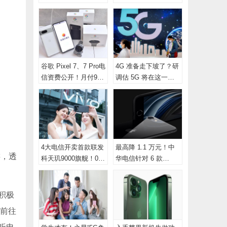
饱、21Mbps 方案
电续推 699 购机
谷歌 Pixel 7、7 Pro电
4G 准备走下坡了？研
信资费公开！月付999
调估 5G 将在这一年
可0元入手
成为“全球主流”
4大电信开卖首款联发
最高降 1.1 万元！中
游，透
科天玑9000旗舰！0元
华电信针对 6 款
入手、资费优惠总整
iPhone 推出优惠
理
积极
爱前往