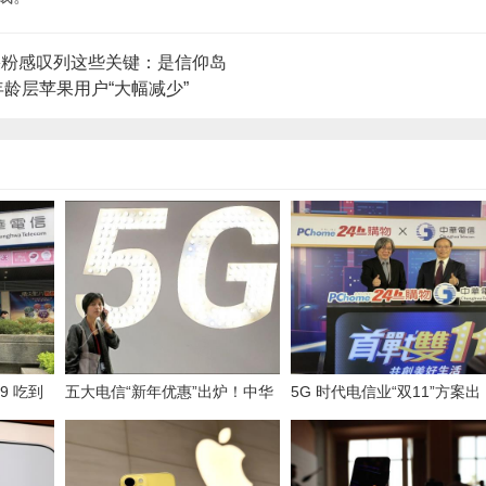
 果粉感叹列这些关键：是信仰岛
龄层苹果用户“大幅减少”
9 吃到
五大电信“新年优惠”出炉！中华
5G 时代电信业“双11”方案出
020 年
电主打 iPhone、安卓 礼包
炉！携手网购电商成今年特