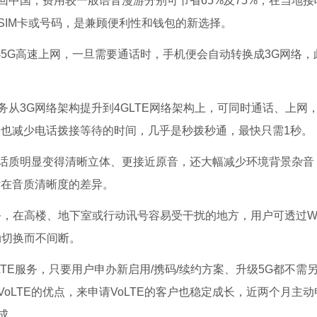
话回中国，费用较一般语音漫游分别可节省65%及75%，在当地接
SIM卡或号码，是兼顾便利性和钱包的新选择。
5G高速上网，一旦需要通话时，手机便会自动转换成3G网络，
务从3G网络架构提升到4GLTE网络架构上，可同时通话、上网
，也减少电话拨接等待的时间，几乎是秒拨秒通，最快只需1秒。
，话质明显变得清晰立体、更接近原音，还大幅减少环境背景杂音
通话在音质清晰度的差异。
服务，在高楼、地下室或行动讯号容易受干扰的地方，用户可透过Wi-
动切换而不间断。
TE服务，只要用户申办新启用/携码/续约方案、升级5G都不需
VoLTE的优点，来申请VoLTE的客户也稳定成长，近两个月主动
成。