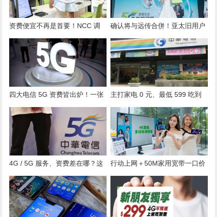
资费便宜不再是首要！NCC 调
确认将与远传合併！亚太旧用户
查揭民众“携码 NP”最大诱因
将迎三变化
四大电信 5G 资费皆出炉！一张
主打家电 0 元、最低 599 吃到
图比较各家“吃到饱”方案
饱！中华电 / 远传公布 2020 年
母亲节方案
4G / 5G 服务、资费差在哪？这
行动上网＋50M家用宽带一口价
三点差很大
吃到饱！亚太电信祭月付799元
双饱专案