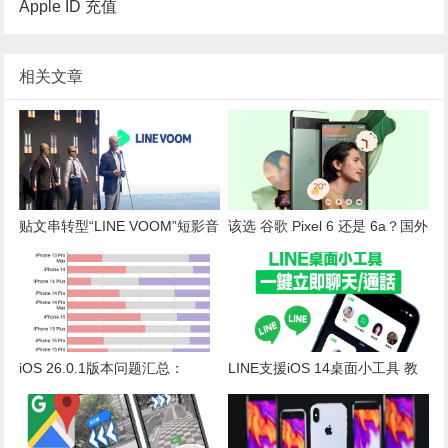
Apple ID 充值
相关文章
贴文串转型“LINE VOOM”短影音
该选 谷歌 Pixel 6 还是 6a？国外
平台！LINE 祭千万奖金号召用
网友票选出炉“结果一面倒”
户参与
iOS 26.0.1版本问题汇总：
LINE支援iOS 14桌面小工具 教
iPhone电池续航与闪退现象持续
你建立快速聊天室
追踪