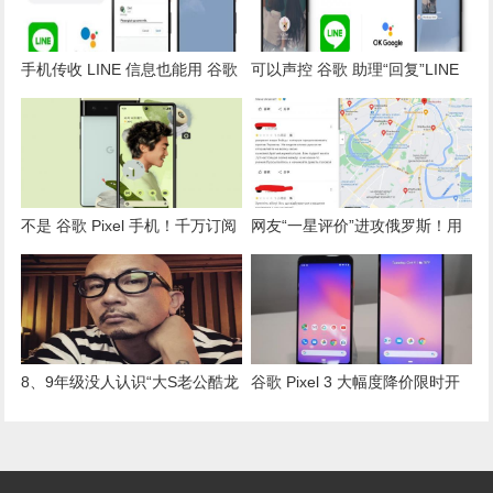
手机传收 LINE 信息也能用 谷歌
可以声控 谷歌 助理“回复”LINE
助理声控了！安卓 用户限定
信息了！两款机型抢先使用
不是 谷歌 Pixel 手机！千万订阅
网友“一星评价”进攻俄罗斯！用
YouTuber 点名“安卓 界 iPhone”
谷歌 Maps 力挺乌克兰
8、9年级没人认识“大S老公酷龙
谷歌 Pixel 3 大幅度降价限时开
韩团”！“具俊晔”窜谷歌热搜第一
跑！入手128GB版现省超过万元