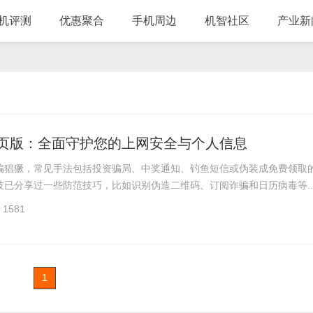
机评测
优惠聚合
手机周边
机智社区
产业新
页版：全面守护您的上网安全与个人信息
骗猖獗，常见手法包括投资骗局、中奖通知、钓鱼短信或伪装成免费领取
技已分享过一些防范技巧，比如识别伪造二维码、订阅诈骗和日历病毒等..
1581
1