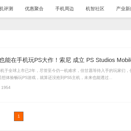
机评测
优惠聚合
手机周边
机智社区
产业新
戏主机于全球上市已2年，尽管至今仍一机难求，但甘愿等待入手的玩家们，
想体验畅玩PS游戏，就算还没抢到PS5主机，未来也能透过...
1954
1