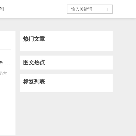
闻
热门文章
买不到PS5 也能在手机玩PS大作！索尼 成立 PS Studios Mobile 进军手游
图文热点
仍大
标签列表