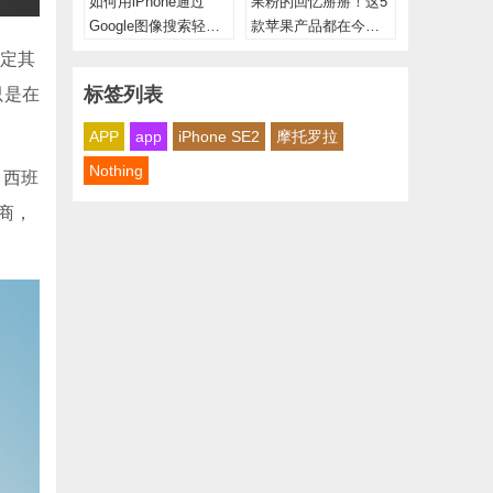
如何用iPhone通过
果粉的回忆掰掰！这5
Google图像搜索轻松
款苹果产品都在今年
找到图片？
停产了
确定其
标签列表
，只是在
APP
app
iPhone SE2
摩托罗拉
Nothing
、西班
销商，