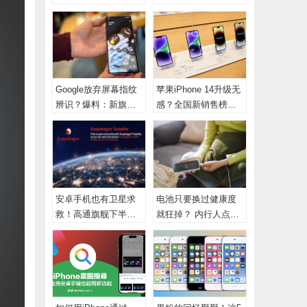
害,网络掉网
牌名
Google放弃屏幕指纹
苹果iPhone 14升级无
辨识？爆料：新旗舰
感？全国新销售榜揭
改用侧边解锁
晓 照样卖赢安卓
安卓手机也有卫星求
电池只要换过健康度
救！高通旗舰下半年
就狂掉？ 内行人点
推出
破“果粉逻辑bug”