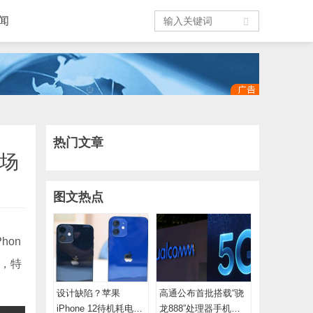
闻
热门文章
市场
图文热点
hon
及，特
设计缺陷？苹果
高通公布首批搭载“骁
iPhone 12待机耗电厉
龙888”处理器手机品