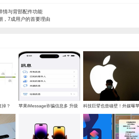
绳详情与背部配件功能
机潮，7成用户的首要理由
狂掉？
苹果iMessage诈骗信息多 升级
科技巨擘也曾碰壁！外媒曝
g”
iOS 16.2能有效过滤拦截
黑历史“7款最失败产品”