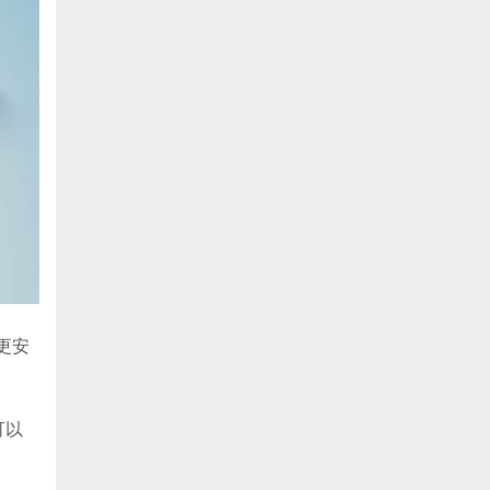
更安
可以