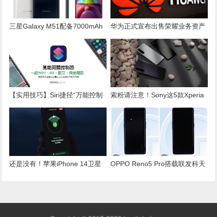
三星Galaxy M51配备7000mAh
华为正式宣布出售荣耀业务资产
电池和推出四后置摄像头
【实用技巧】Siri捷径“万能控制
索粉请注意！Sony这5款Xperia
开关”轻松管理WiFi、蓝牙和4G
手机可升安卓13
功能
还是没有！苹果iPhone 14卫星
OPPO Reno5 Pro搭载联发科天
求救再新增这6国
玑1000旗舰处理器