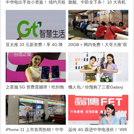
中华电出手攻小资族！ 续约月租
旗舰、中阶全下杀！ 10 大夯机
299 加码 30GB 流量
限时特价 最高 56 折
亚太推 33 元新资费！享 4G 降
20GB + 网内免费！大哥大推“双
速吃到饱、网内免费
12”399 方案
之星抛 5G 资费震撼弹！吃到饱
懒人包／你预购了三星Galaxy
直接下杀 699 元
S23吗？不同平台赠品一次
看、“有无预购”都有好康可拿！
iPhone 11 上市首周热销！中华
远传 4G 跟进中华电涨价！“499