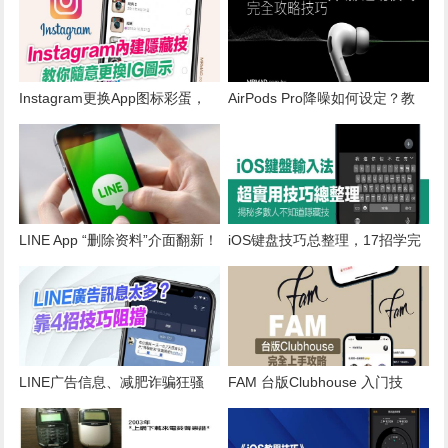
Instagram更换App图标彩蛋，
AirPods Pro降噪如何设定？教
教你动手自行随意更改IG图标
你快速调整降噪与透明模式
LINE App “删除资料”介面翻新！
iOS键盘技巧总整理，17招学完
更新版聊天室传讯新增3项功能
保证 iPhone 打字更快更顺
LINE广告信息、减肥诈骗狂骚
FAM 台版Clubhouse 入门技
扰？用4招直接挡掉封锁
巧：操作介面、功能完整介绍