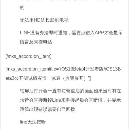
的
无法用HDMI投影到电视
LINE没有办法即时通知，需要点进入APP才会显示
留言及未接电话
[/mks_accordion_item]
[mks_accordion_itemtitle=”iOS13Beta4开发者版/iOS13B
eta3公开测试版灾情一览表（点我展开）”]
锁屏后打开会一直有短暂重启的画面如果当时有在
录音会直接断掉Line来电接起后会直断讯，并显示
话筒出现错误需要自己回拨
line无法接听