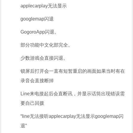
applecarplay无法显示
googlemap闪退
GogoroApp闪退。
部分功能中文化部完全。
少数游戏会直接闪退。
锁屏后打开会一直有短暂重启的画面如果当时有在
录音会直接断掉
Line来电接起后会直断讯，并显示话筒出现错误需
要自己回拨
“line无法接听applecarplay无法显示googlemap闪
退”