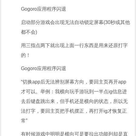
Gogoro应用程序闪退
启动部分游戏会出现无法自动锁定屏幕(30秒或其他
都不会)
用三指点两下就出现上面一行东西是用来还原打字
的！
Gogoro应用程序闪退
“切换app后无法辨别屏幕方向，要回主页再开app
才可以。举例：我横向玩手游玩到一半点ig信息进
去后键盘跳出来，但手机还是横向的状态，所以无
法打字，要回主页把手机摆正，再打开ig才恢复正
常”
有时候游戏中明明是横向可是要拉出功能列却是直