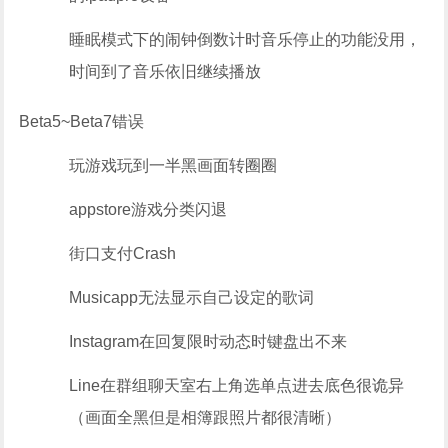
睡眠模式下的闹钟倒数计时音乐停止的功能没用，
时间到了音乐依旧继续播放
Beta5~Beta7错误
玩游戏玩到一半黑画面转圈圈
appstore游戏分类闪退
街口支付Crash
Musicapp无法显示自己设定的歌词
Instagram在回复限时动态时键盘出不来
Line在群组聊天室右上角选单点进去底色很诡异
（画面全黑但是相簿跟照片都很清晰）