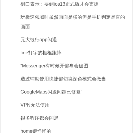
街口表示：要到ios13正式版才会支援
玩极速领域时虽然画面是横的但是手机判定是直的
画面
元大银行app闪退
line打字的框框跑掉
“Messenger有时候开键盘会破图
透过辅助使用快捷键切换深色模式会微当
GoogleMaps闪退问题已修复”
VPN无法使用
很多程序都会闪退
home键怪怪的