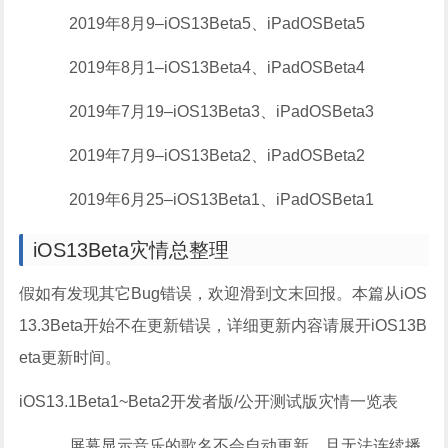
2019年8月9–iOS13Beta5、iPadOSBeta5
2019年8月1–iOS13Beta4、iPadOSBeta4
2019年7月19–iOS13Beta3、iPadOSBeta3
2019年7月9–iOS13Beta2、iPadOSBeta2
2019年6月25–iOS13Beta1、iPadOSBeta1
iOS13Beta灾情总整理
假如有发现其它Bug错误，欢迎滑到文末回报。本篇从iOS
13.3Beta开始不在更新错误，详细更新内容请展开iOS13B
eta更新时间。
iOS13.1Beta1~Beta2开发者版/公开测试版灾情一览表
屏幕显示音乐的歌名不会自动更新，且无法连续播