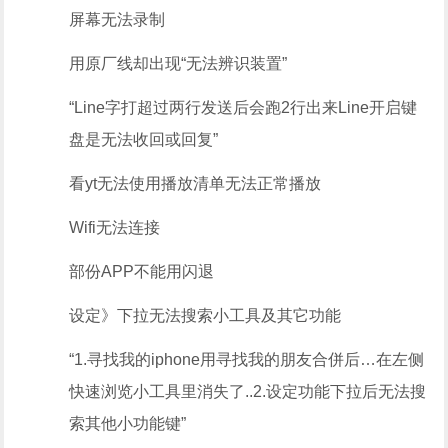
屏幕无法录制
用原厂线却出现“无法辨识装置”
“Line字打超过两行发送后会跑2行出来Line开启键
盘是无法收回或回复”
看yt无法使用播放清单无法正常播放
Wifi无法连接
部份APP不能用闪退
设定》下拉无法搜索小工具及其它功能
“1.寻找我的iphone用寻找我的朋友合併后…在左侧
快速浏览小工具里消失了..2.设定功能下拉后无法搜
索其他小功能键”