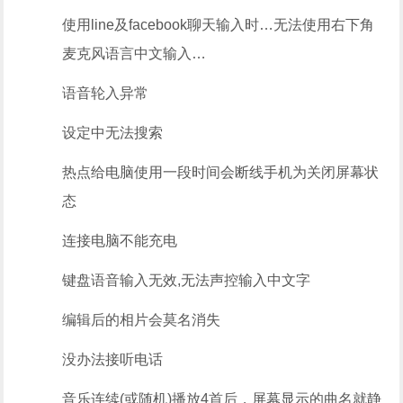
使用line及facebook聊天输入时…无法使用右下角
麦克风语言中文输入…
语音轮入异常
设定中无法搜索
热点给电脑使用一段时间会断线手机为关闭屏幕状
态
连接电脑不能充电
键盘语音输入无效,无法声控输入中文字
编辑后的相片会莫名消失
没办法接听电话
音乐连续(或随机)播放4首后，屏幕显示的曲名就静