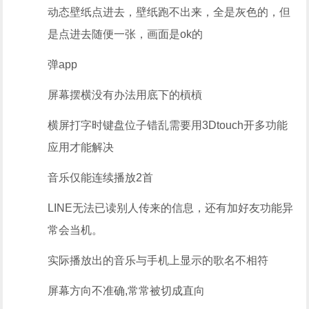
动态壁纸点进去，壁纸跑不出来，全是灰色的，但
是点进去随便一张，画面是ok的
弹app
屏幕摆横没有办法用底下的槓槓
横屏打字时键盘位子错乱需要用3Dtouch开多功能
应用才能解决
音乐仅能连续播放2首
LINE无法已读别人传来的信息，还有加好友功能异
常会当机。
实际播放出的音乐与手机上显示的歌名不相符
屏幕方向不准确,常常被切成直向