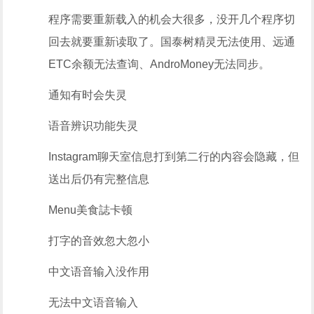
程序需要重新载入的机会大很多，没开几个程序切
回去就要重新读取了。国泰树精灵无法使用、远通
ETC余额无法查询、AndroMoney无法同步。
通知有时会失灵
语音辨识功能失灵
Instagram聊天室信息打到第二行的内容会隐藏，但
送出后仍有完整信息
Menu美食誌卡顿
打字的音效忽大忽小
中文语音输入没作用
无法中文语音输入