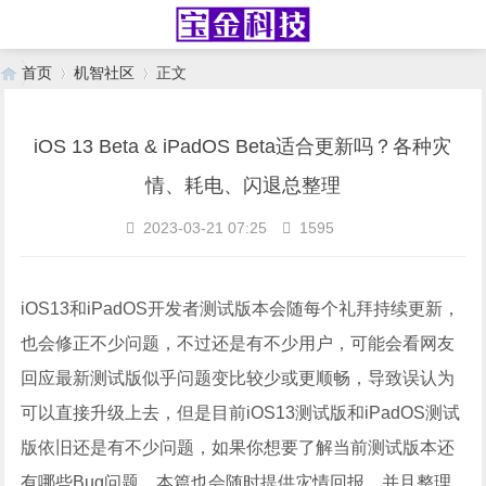
首页
机智社区
正文
iOS 13 Beta & iPadOS Beta适合更新吗？各种灾
›
›
情、耗电、闪退总整理
2023-03-21 07:25
1595
iOS13和iPadOS开发者测试版本会随每个礼拜持续更新，
也会修正不少问题，不过还是有不少用户，可能会看网友
回应最新测试版似乎问题变比较少或更顺畅，导致误认为
可以直接升级上去，但是目前iOS13测试版和iPadOS测试
版依旧还是有不少问题，如果你想要了解当前测试版本还
有哪些Bug问题，本篇也会随时提供灾情回报，并且整理