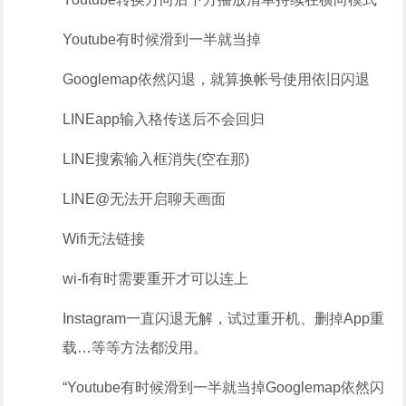
Youtube有时候滑到一半就当掉
Googlemap依然闪退，就算换帐号使用依旧闪退
LINEapp输入格传送后不会回归
LINE搜索输入框消失(空在那)
LINE@无法开启聊天画面
Wifi无法链接
wi-fi有时需要重开才可以连上
Instagram一直闪退无解，试过重开机、删掉App重
载…等等方法都没用。
“Youtube有时候滑到一半就当掉Googlemap依然闪