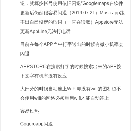
退，就算换帐号使用依旧闪退”Googlemaps在软件
更新后仍然很容易闪退（2019.07.21）Musicapp跑
不出自己设定的歌词（一直在读取）Appstore无法
更新AppLine无法打电话
目前在每个APP当中打字送出的时候有微小机率会
闪退
APPSTORE在搜索打字的时候搜索出来的APP按
下文字有机率没有反应
大部分的时候自动连上WIFI却没有wifi的图标也不
会使用wifi的网络必须重启wifi才能自动连上
容易过热
Gogoroapp闪退