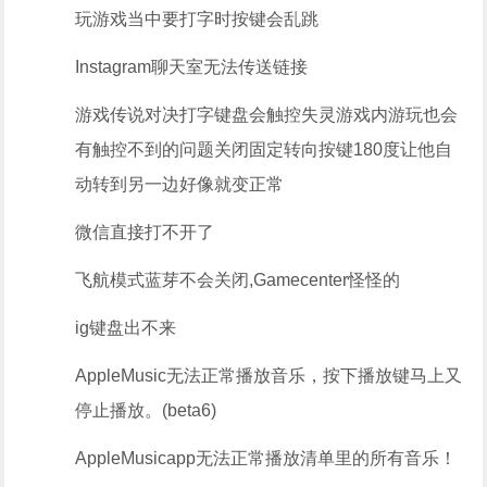
玩游戏当中要打字时按键会乱跳
Instagram聊天室无法传送链接
游戏传说对决打字键盘会触控失灵游戏内游玩也会
有触控不到的问题关闭固定转向按键180度让他自
动转到另一边好像就变正常
微信直接打不开了
飞航模式蓝芽不会关闭,Gamecenter怪怪的
ig键盘出不来
AppleMusic无法正常播放音乐，按下播放键马上又
停止播放。(beta6)
AppleMusicapp无法正常播放清单里的所有音乐！