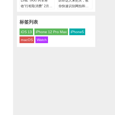
LINE TAXI 叫车将
防诈达人来把关，教
收“行程取消费” 2月中
你快速识别网拍和
旬上路！十大常见QA
LINE贴图诈骗手法
一次看
标签列表
iOS 13
iPhone 12 Pro Max
iPhone5
macOS
Watch