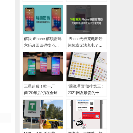
藏“省时小工具”用起来
具，教你高刷检测工
具测屏幕
解决 iPhone 解锁密码
iPhone无线充电断断
六码改回四码技巧，
续续或无法充电？透
教你替密码改为更简
过这10招来解决
短
三星超猛！唯一厂
“泪流满面”仅排第三！
商“20年后”仍在全球手
2021网友最爱的十大
机榜前五名
Emoji 表情符号榜单揭
晓