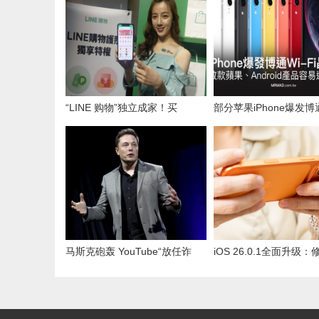
“LINE 购物”独立成家！买
部分苹果iPhone爆发博通
iPhone 限时享 10% 无上限回馈
片漏洞，容易遭黑客窃
马斯克砲轰 YouTube“放任诈
iOS 26.0.1全面升级
骗”！网友狂起鬨：买下来
问题，优化iPhone 17