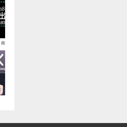
！能
越
战