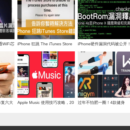
WiFi芯
iPhone 狂跳 The iTunes Store
iPhone硬件漏洞代码被公开
听
is unable to process 错误解决
让数亿台iOS设备降级和完美
方法
狱
：修复六大
Apple Music 使用技巧攻略，20
过年不怕肥一圈！4款健身
性能体验
招终极必学上手设定诀窍
APP“教练”陪你运动甩肉大作