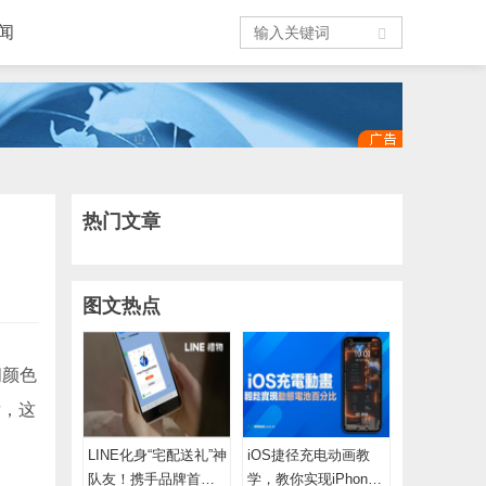
闻
热门文章
图文热点
间颜色
后，这
LINE化身“宅配送礼”神
iOS捷径充电动画教
队友！携手品牌首推“1
学，教你实现iPhone