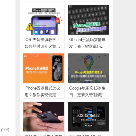
元”中秋限量礼盒
充电动态电池百分比
iOS 声音辨识教学：
Gboard乱码灾情爆
如何即时识别火警、
发，修正键盘乱码方
门铃、警笛等声音
法总整理
iPhone景深模式怎么
Google地图庆15岁生
用？教你实现锁定画
日，更新夹带“隐藏彩
面景深效果技巧
蛋、新功能”全揭秘
用户当