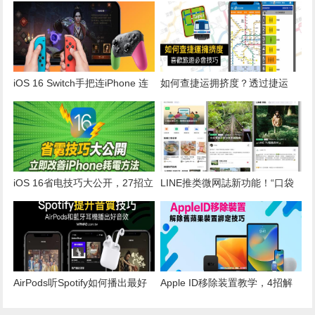
信息了！两款机型抢先使用
抢先教你用街景服务 Look
Around 和收藏景点
iOS 16 Switch手把连iPhone 连
如何查捷运拥挤度？透过捷运
线配对教学，整理哪些iOS 游戏
GO掌握车厢人潮拥挤度
能支援？
iOS 16省电技巧大公开，27招立
LINE推类微网誌新功能！“口袋
即改善iPhone耗电终极教学
名单”5大特色分享私房美食景点
AirPods听Spotify如何播出最好
Apple ID移除装置教学，4招解
音质技巧，其他蓝牙耳机也适用
除淘汰旧Apple 装置绑定技巧