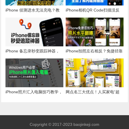
iPhone 侦测进水无法充电？教
iPhone相机QR Code扫描没反
你解决 Lightning 液体进水问题
应？全面了解iOS 15 QR code
技巧
iPhone 备忘录秒变跟踪神器，
iPhone拍照左右相反？免捷径靠
随时追踪另一半定位超好用
iOS 内建调整照片水平翻转
iPhone照片汇入电脑技巧教学，
网点名三大优点！人买家电“超
Windows 用户必学隐藏招式
爱这家”
Copyright © 2017-2023 baojinkeji.com