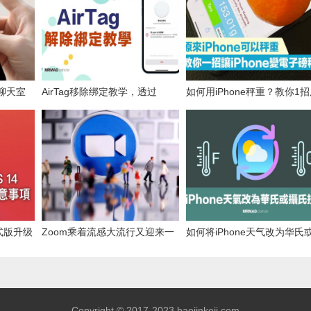
！聊天室
AirTag移除绑定教学，透过
如何用iPhone秤重？教你1
图片至手
iPhone、iPad 解除Apple ID配
秤重网页将iPhone变电子磅
对
4正式版升级
Zoom乘着流感大流行又迎来一
如何将iPhone天气改为华氏
意事项
个季度的爆炸性增长
氏？多数人不知实用技巧
Copyright © 2017-2023 baojinkeji.com