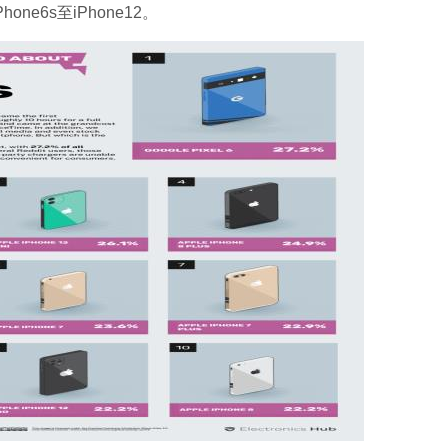
ne6s至iPhone12。