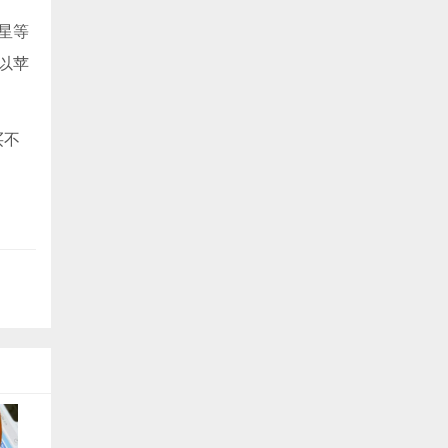
星等
仍以苹
买不