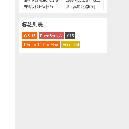
如何下载 watchOS 8
1968 App出游必备工
测试版和升级技巧教
具：高速公路即时路
学 （开发者Beta）
况资讯、景点人潮警
示
标签列表
iOS 15
FaceBook六
A15
iPhone 12 Pro Max
Essential