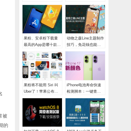
试，实测 iOS 13、
时影像、警广电台
iPadOS 支援格式
（必备国道路况App）
果粉、安卓粉下载量
动物之森Line主题制作
最高的App是哪十款？
技巧，免花钱也能自
2021全球热门应用榜
制动森聊天主题
单出炉
果粉将不能用 Siri 叫
iPhone电池寿命快速
Uber了！苹果公布新
检测脚本：一键查看
名
版iOS 15 禁用多项Siri
18项参数与循环次数
声控指令
详解
常被
近期的