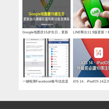
Google地图庆15岁生日，更新
LINE释出11.9版更新
夹带“隐藏彩蛋、新功能”全揭秘
也能一键同时下载多张
机
一键检测Facebook账号信息是
iOS 14、iPadOS 1
否被剑桥分析公司滥用
前，一定要了解10项注