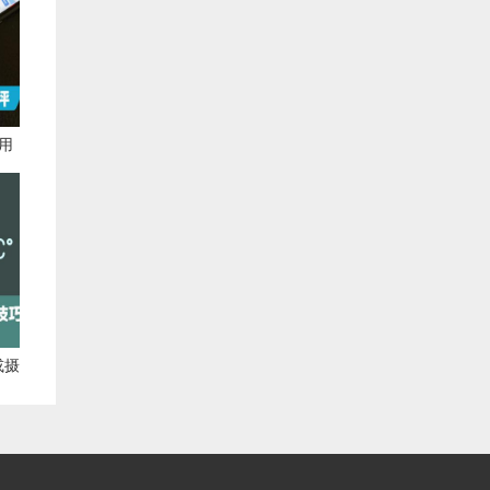
招用
秤
或摄