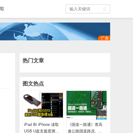
闻
热门文章
图文热点
iPad 和 iPhone 读取
《国道一路通》查高
USB U盘支援度测
速公路国道路况、即