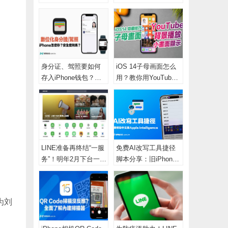
技巧完整教学
个App做两件事情
身分证、驾照要如何
iOS 14子母画面怎么
存入iPhone钱包？数
用？教你用YouTube
码化安全与隐私足够
也能轻松实现
吗？
LINE准备再终结“一服
免费AI改写工具捷径
务”！明年2月下台一鞠
脚本分享：旧iPhone
躬
畅享中文写作新体验
为刘