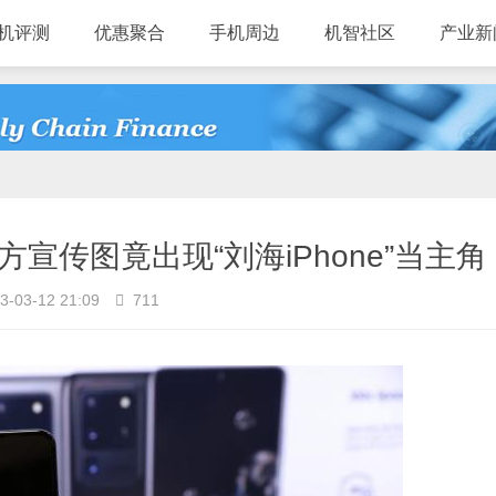
机评测
优惠聚合
手机周边
机智社区
产业新
宣传图竟出现“刘海iPhone”当主角
3-03-12 21:09
711