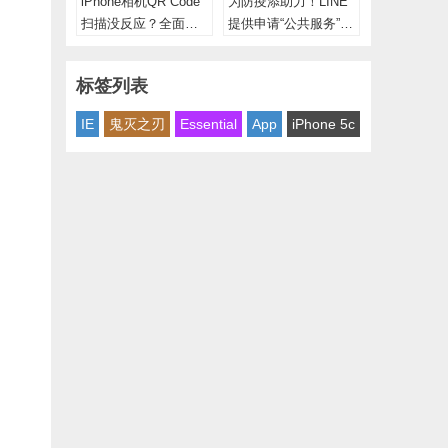
iPhone相机QR Code
为防疫添助力！LINE
扫描没反应？全面了
提供申请“公共服务”帐
解iOS 15 QR code技
号
巧
标签列表
IE
鬼灭之刃
Essential
App
iPhone 5c